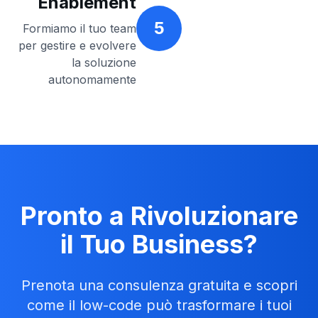
Enablement
5
Formiamo il tuo team
per gestire e evolvere
la soluzione
autonomamente
Pronto a Rivoluzionare
il Tuo Business?
Prenota una consulenza gratuita e scopri
come il low-code può trasformare i tuoi