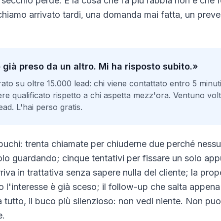
 secchio perde. E la cosa che fa più rabbia non è che f
 richiamo arrivato tardi, una domanda mai fatta, un prev
già preso da un altro. Mi ha risposto subito.»
ato su oltre 15.000 lead: chi viene contattato entro 5 minuti
sere qualificato rispetto a chi aspetta mezz'ora. Ventuno vol
ead. L'hai perso gratis.
ri buchi: trenta chiamate per chiuderne due perché nessu
olo guardando; cinque tentativi per fissare un solo app
iva in trattativa senza sapere nulla del cliente; la pro
 l'interesse è già sceso; il follow-up che salta appena
a tutto, il buco più silenzioso: non vedi niente. Non pu
e.