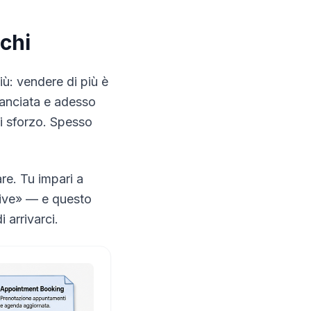
chi
iù: vendere di più è
manciata e adesso
di sforzo. Spesso
re. Tu impari a
Live» — e questo
 arrivarci.