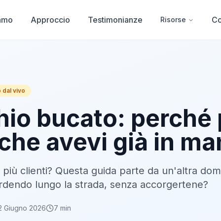
iamo
Approccio
Testimonianze
Co
Risorse
 dal vivo
chio bucato: perché 
 che avevi già in m
di più clienti? Questa guida parte da un'altra do
perdendo lungo la strada, senza accorgertene?
2 Giugno 2026
7 min