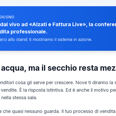
 GIUGNO
dal vivo ad «Alzati e Fattura Live», la confer
dita professionale.
arci allo stand: ti mostriamo il sistema in azione.
ù acqua, ma il secchio resta me
nditori cosa gli serve per crescere. Nove ti diranno la 
iù vendite. È la risposta istintiva. Ed è anche il motivo p
nella stessa sala.
 che quasi nessuno guarda. Il tuo processo di vendita