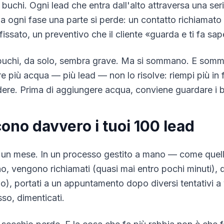
buchi. Ogni lead che entra dall'alto attraversa una seri
 a ogni fase una parte si perde: un contatto richiamato 
ssato, un preventivo che il cliente «guarda e ti fa sa
buchi, da solo, sembra grave. Ma si sommano. E somm
re più acqua — più lead — non lo risolve: riempi più in 
dere. Prima di aggiungere acqua, conviene guardare i b
ono davvero i tuoi 100 lead
n un mese. In un processo gestito a mano — come quell
o, vengono richiamati (quasi mai entro pochi minuti), qu
o), portati a un appuntamento dopo diversi tentativi a 
sso, dimenticati.