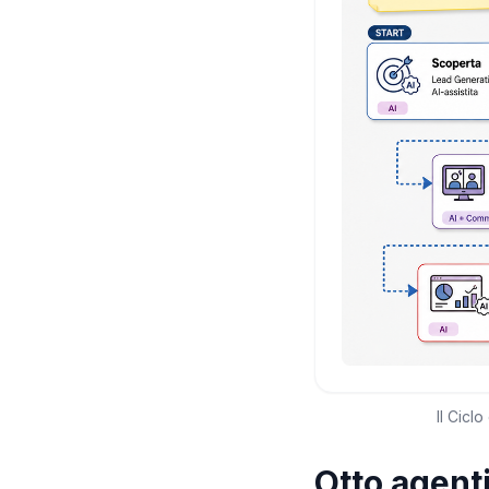
Il Cicl
Otto agenti