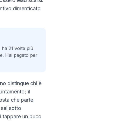
ossero lead scarsi:
entivo dimenticato
 ha 21 volte più
te. Hai pagato per
no distingue chi è
untamento; il
posta che parte
 sei sotto
oi tappare un buco