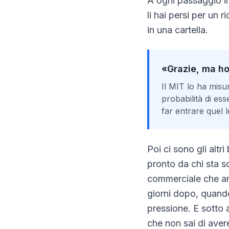
A ogni passaggio il
li hai persi per un
in una cartella.
«Grazie, ma ho 
Il MIT lo ha misur
probabilità di es
far entrare quel l
Poi ci sono gli alt
pronto da chi sta s
commerciale che arr
giorni dopo, quando
pressione. E sotto 
che non sai di aver