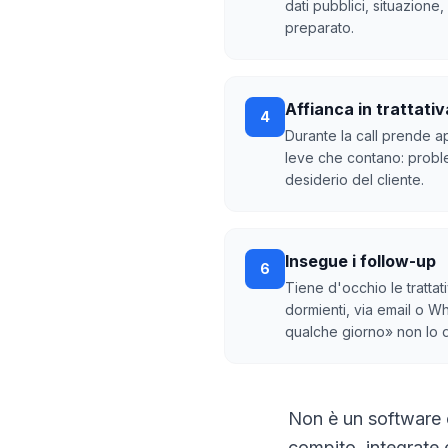
dati pubblici, situazione, 
preparato.
Affianca in trattativ
4
Durante la call prende a
leve che contano: proble
desiderio del cliente.
Insegue i follow-up
6
Tiene d'occhio le trattat
dormienti, via email o Wh
qualche giorno» non lo d
Non è un software c
compito, integrate 