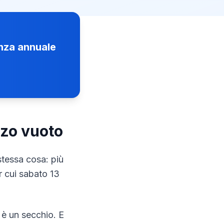
enza annuale
zzo vuoto
stessa cosa: più
er cui sabato 13
 è un secchio. E