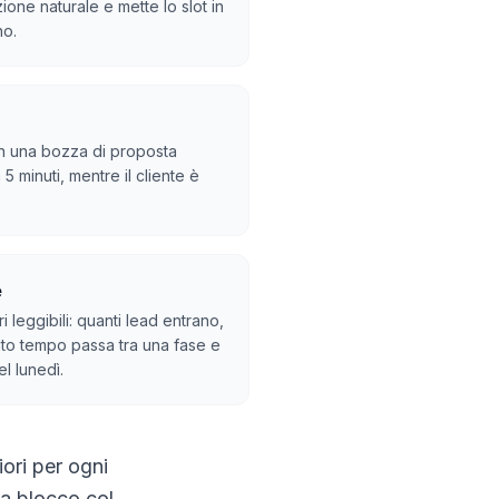
one naturale e mette lo slot in
no.
in una bozza di proposta
5 minuti, mentre il cliente è
e
i leggibili: quanti lead entrano,
to tempo passa tra una fase e
el lunedì.
ori per ogni
za blocco col