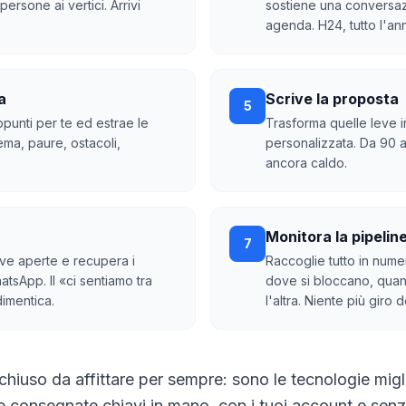
persone ai vertici. Arrivi
sostiene una conversazi
agenda. H24, tutto l'an
a
Scrive la proposta
5
ppunti per te ed estrae le
Trasforma quelle leve 
ma, paure, ostacoli,
personalizzata. Da 90 a 
ancora caldo.
Monitora la pipelin
7
ive aperte e recupera i
Raccoglie tutto in numer
atsApp. Il «ci sentiamo tra
dove si bloccano, quan
imentica.
l'altra. Niente più giro d
hiuso da affittare per sempre: sono le tecnologie migli
e consegnate chiavi in mano, con i tuoi account e sen